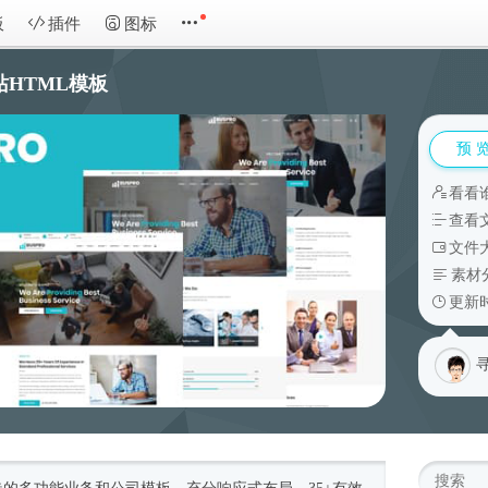
板
插件
图标
网站HTML模板
预 
看看
查看
文件大
素材
更新时