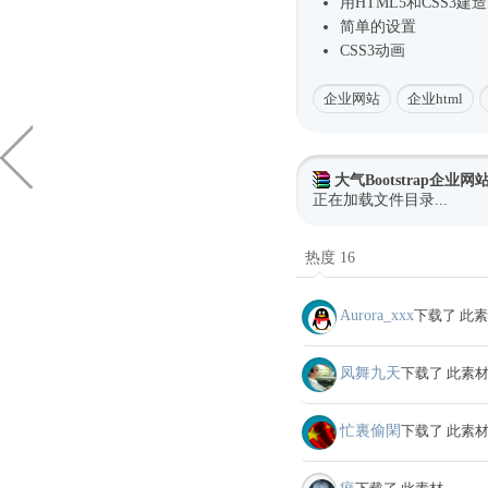
用HTML5和CSS3建
简单的设置
CSS3动画
企业网站
企业html
大气Bootstrap企业
正在加载文件目录...
热度 16
Aurora_xxx
下载了 此
凤舞九天
下载了 此素
忙裏偷閑
下载了 此素