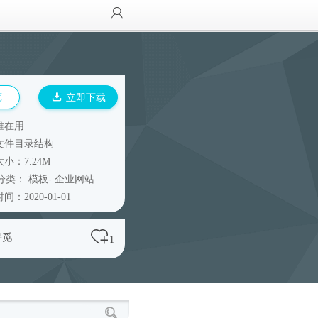
览
立即下载
谁在用
文件目录结构
小：7.24M
分类：
模板
-
企业网站
间：2020-01-01
寻觅
1